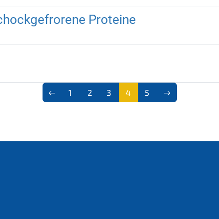
chockgefrorene Proteine
1
2
3
4
5
(aktu
ell)